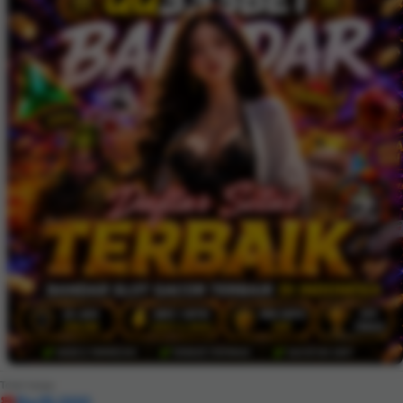
QQ333BET 🌷 Platform Taruhan Online Terper
caya dengan Beragam Pilihan Permainan!
Total harga:
Rp15.000