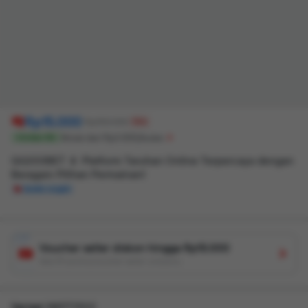
Rp15.000
Rp150.000
75%
Mulai dari Rp1.000/bulan
Cicilan 0%
QQ333BET 🌷 Platform Taruhan Online Terpercaya dengan
Beragam Pilihan Permainan!
Gratis ongkir
Voucher seller diskon hingga Rp15.000
Ada 59 promo/voucher seller untukmu.
Variasi:
NKPT1502